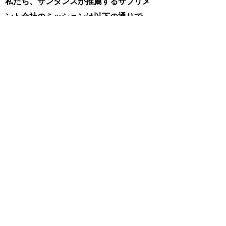
私たち、サンダンスが推薦するサプリメ
ント会社のミッションは以下の通りで
す。
熟練した専門家、革新的で才能のある人
材の成長グループであり、人々が自分の
健康のコントロールを取り戻すのを助け
ます。
それぞれが病気に襲われた友人や愛する
人を見てきました。私たちの使命は、研
究によって科学的に効果的であることが
証明された品質の、
治療栄養補助食品
を
使用して全体的な健康を改善することで
す。