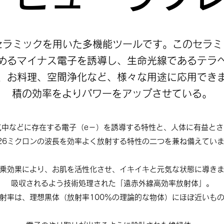
セラミックを用いた多機能ツールです。このセラ
めるマイナス電子を誘導し、生命光線であるテラ
、お料理、空間浄化など、様々な用途に応用でき
積の効率をよりパワーをアップさせている。
気中などに存在する電子（e－）を誘導する特性と、人体に有益と
26ミクロンの波長を効率よく放射する特性の二つを兼ね備えてい
乗効果により、お肌を活性化させ、イキイキと元気な状態に導き
吸収されるよう技術処理された「遠赤外線高効率放射体」。
射率は、理想黒体（放射率100％の理論的な物体）にほぼ近いも