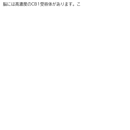
脳には高濃度のCB1受容体があります。こ
れらはカンナビノイドTHCと結合するもの
で、高いという感覚を生み出します。 CB2
受容体は、免疫系、消化管、扁桃腺、肝臓、
脾臓などの体の他の部分に見られる。
内在性カンナビノイド系の生化学は非常に複
雑です。それがどのように機能するかの全体
像はまだ調査中です。
CB1およびCB2はクラスAGタンパク質共役
受容体と呼ばれる。それらは、フェロモンま
たはホルモンなどの分子と結合し、そして多
種多様な特定の機能を調節する。
体内で産生される内因性カンナビノイドはリ
ガンドと呼ばれ、これらは受容体にシグナル