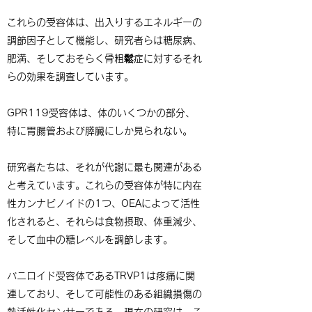
これらの受容体は、出入りするエネルギーの
調節因子として機能し、研究者らは糖尿病、
肥満、そしておそらく骨粗鬆症に対するそれ
らの効果を調査しています。
GPR119受容体は、体のいくつかの部分、
特に胃腸管および膵臓にしか見られない。
研究者たちは、それが代謝に最も関連がある
と考えています。これらの受容体が特に内在
性カンナビノイドの1つ、OEAによって活性
化されると、それらは食物摂取、体重減少、
そして血中の糖レベルを調節します。
バニロイド受容体であるTRVP1は疼痛に関
連しており、そして可能性のある組織損傷の
熱活性化センサーである。現在の研究は、こ