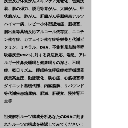
疾患及び体質がんスキンケア光老化、色素沈
着、肌の弾力、脱毛等胃がん、大腸がん、甲
状腺がん、肺がん、肝臓がん等脳疾患アルツ
ハイマー病、レビー小体型認知症、脳梗塞、
脳出血等薬物反応アルコール依存症、ニコチ
ン依存症、カフェイン依存症等栄養と代謝ビ
タミン、ミネラル、DHA、不飽和脂肪酸等呼
吸器疾患PM2.5に対する炎症反応、端息、アレ
ルギー性鼻炎睡眠と健康眠りの深さ、不眠
症、概日リズム、睡眠時無呼吸症候群循環器
疾患高血圧、動脈硬化、狭心症、心筋梗塞等
ダイエット基礎代謝、内臓脂肪、リバウンド
等代謝疾患糖尿病、肥満、肝硬変、慢性腎不
全等
祖先解析ルーツ構成分析あなたのDNAに刻ま
れたルーツの構成を確認してみてください！