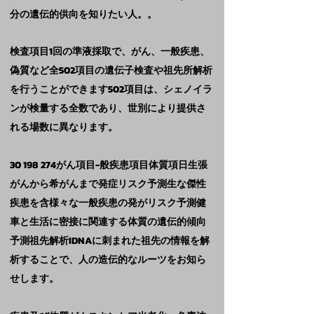
分の遺伝的供向を知りたい人。。
検査項目1回の準液採取で、がん、一般疾患、
偽質など全502項目の遺伝子検査や祖先所解析
を行うことができます502項目は、シェノイラ
ンが検量する全数であり、世別により提供さ
れる場数に異なります。
30 198 274がん項目-般疾患項目体質項日生張
がんから希がんまで発症リスク予測生な傑性
疾患を含様々な一般疾患の発がリスク予測健
車と生活に密接に関連する体質の遺伝的傾向
予測祖先解析IDNAに刺まれた祖先の情報を解
析することで、人の造伝的なルーツをお知ら
せします。